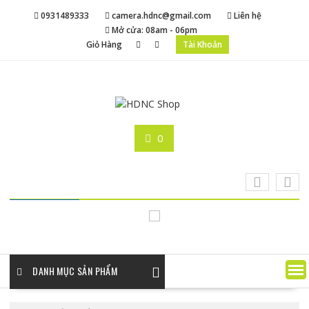
Skip
0931489333
camera.hdnc@gmail.com
Liên hệ
to
Mở cửa: 08am - 06pm
content
Giỏ Hàng
Tài Khoản
0
DANH MỤC SẢN PHẨM