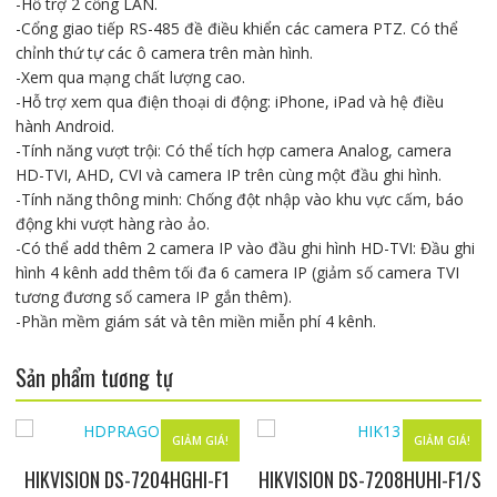
-Hỗ trợ 2 cổng LAN.
-Cổng giao tiếp RS-485 đề điều khiển các camera PTZ. Có thể
chỉnh thứ tự các ô camera trên màn hình.
-Xem qua mạng chất lượng cao.
-Hỗ trợ xem qua điện thoại di động: iPhone, iPad và hệ điều
hành Android.
-Tính năng vượt trội: Có thể tích hợp camera Analog, camera
HD-TVI, AHD, CVI và camera IP trên cùng một đầu ghi hình.
-Tính năng thông minh: Chống đột nhập vào khu vực cấm, báo
động khi vượt hàng rào ảo.
-Có thể add thêm 2 camera IP vào đầu ghi hình HD-TVI: Đầu ghi
hình 4 kênh add thêm tối đa 6 camera IP (giảm số camera TVI
tương đương số camera IP gắn thêm).
-Phần mềm giám sát và tên miền miễn phí 4 kênh.
Sản phẩm tương tự
GIẢM GIÁ!
GIẢM GIÁ!
HIKVISION DS-7204HGHI-F1
HIKVISION DS-7208HUHI-F1/S