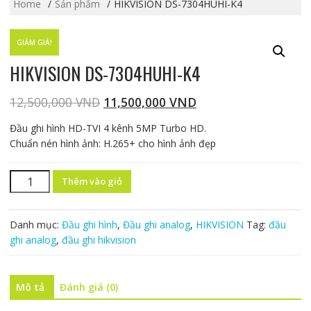
Home
Sản phẩm
HIKVISION DS-7304HUHI-K4
GIẢM GIÁ!
HIKVISION DS-7304HUHI-K4
12,500,000
VND
11,500,000
VND
Đầu ghi hình HD-TVI 4 kênh 5MP Turbo HD.
Chuẩn nén hình ảnh: H.265+ cho hình ảnh đẹp
Số
Thêm vào giỏ
lượng
Danh mục:
Đầu ghi hình
,
Đầu ghi analog
,
HIKVISION
Tag:
đầu
ghi analog
,
đầu ghi hikvision
Mô tả
Đánh giá (0)