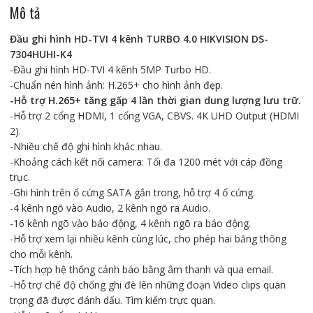
Mô tả
Đầu ghi hình HD-TVI 4 kênh TURBO 4.0 HIKVISION DS-
7304HUHI-K4
-Đầu ghi hình HD-TVI 4 kênh 5MP Turbo HD.
-Chuẩn nén hình ảnh: H.265+ cho hình ảnh đẹp.
-Hỗ trợ H.265+ tăng gấp 4 lần thời gian dung lượng lưu trữ.
-Hỗ trợ 2 cổng HDMI, 1 cổng VGA, CBVS. 4K UHD Output (HDMI
2).
-Nhiều chế độ ghi hình khác nhau.
-Khoảng cách kết nối camera: Tối đa 1200 mét với cáp đồng
trục.
-Ghi hình trên ổ cứng SATA gắn trong, hỗ trợ 4 ổ cứng.
-4 kênh ngõ vào Audio, 2 kênh ngõ ra Audio.
-16 kênh ngõ vào báo động, 4 kênh ngõ ra báo động.
-Hỗ trợ xem lại nhiều kênh cùng lúc, cho phép hai băng thông
cho mỗi kênh.
-Tích hợp hệ thống cảnh báo bằng âm thanh và qua email.
-Hỗ trợ chế độ chống ghi đè lên những đoạn Video clips quan
trọng đã được đánh dấu. Tìm kiếm trực quan.