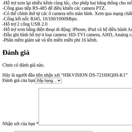
-Hỗ trợ xem lại nhiều kênh cùng lúc, cho phép hai băng thông cho mỗ
-Cổng giao tiếp RS-485 để điều khiển các camera PTZ.
-Có thể chỉnh thứ tự các ô camera trên màn hình. Xem qua mạng chất
-Cổng kết nối: RJ45, 10/100/1000Mbps.
-Hỗ trợ 2 cổng USB 2.0
-Hỗ trợ xem bằng điện thoại di động: iPhone, iPad và hệ điều hành A
-Đầu ghi hình hỗ trợ 4 loại camera: HD-TVI camera, AHD, Analog cam
-Phần mềm giám sát và tên miền miễn phí 16 kênh.
Đánh giá
Chưa có đánh giá nào.
Hãy là người đầu tiên nhận xét “HIKVISION DS-7216HQHI-K1”
Đánh giá của bạn
Nhận xét của bạn
*