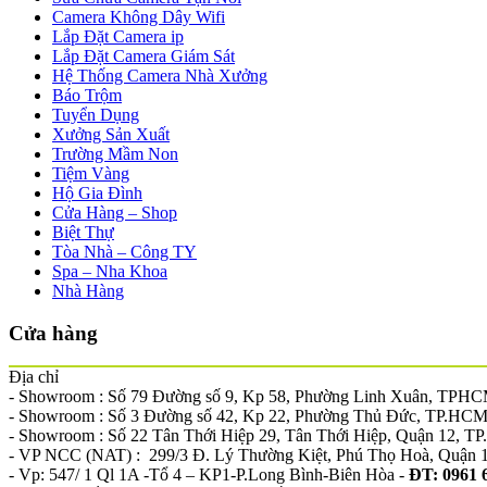
Camera Không Dây Wifi
Lắp Đặt Camera ip
Lắp Đặt Camera Giám Sát
Hệ Thống Camera Nhà Xưởng
Báo Trộm
Tuyển Dụng
Xưởng Sản Xuất
Trường Mầm Non
Tiệm Vàng
Hộ Gia Đình
Cửa Hàng – Shop
Biệt Thự
Tòa Nhà – Công TY
Spa – Nha Khoa
Nhà Hàng
Cửa hàng
Địa chỉ
- Showroom : Số 79 Đường số 9, Kp 58, Phường Linh Xuân, TPH
- Showroom : Số 3 Đường số 42, Kp 22, Phường Thủ Đức, TP.HCM
- Showroom : Số 22 Tân Thới Hiệp 29, Tân Thới Hiệp, Quận 12, 
- VP NCC (NAT) : 299/3 Đ. Lý Thường Kiệt, Phú Thọ Hoà, Quận 
- Vp: 547/ 1 Ql 1A -Tổ 4 – KP1-P.Long Bình-Biên Hòa -
ĐT: 0961 