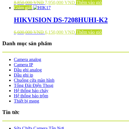
8,850,000
VND
7,950,000
VND
Thêm vào giỏ
Giảm giá!
HIKVISION DS-7208HUHI-K2
6,600,000
VND
6,150,000
VND
Thêm vào giỏ
Danh mục sản phẩm
Camera analog
Camera IP
Đầu ghi analog
Đầu ghi ip
Chuông cửa màn hình
Tổng Đài Điện Thoại
Hệ thống báo cháy
Hệ thống báo trộm
Thiết bị mạng
Tin tức
Sửa Chữa Camera Tận Nơi