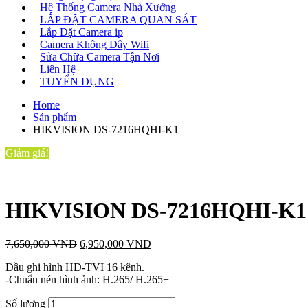
Hệ Thống Camera Nhà Xưởng
LẮP ĐẶT CAMERA QUAN SÁT
Lắp Đặt Camera ip
Camera Không Dây Wifi
Sửa Chữa Camera Tận Nơi
Liên Hệ
TUYỂN DỤNG
Home
Sản phẩm
HIKVISION DS-7216HQHI-K1
Giảm giá!
HIKVISION DS-7216HQHI-K1
7,650,000
VND
6,950,000
VND
Đầu ghi hình HD-TVI 16 kênh.
-Chuẩn nén hình ảnh: H.265/ H.265+
Số lượng