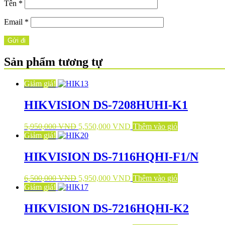
Tên
*
Email
*
Sản phẩm tương tự
Giảm giá!
HIKVISION DS-7208HUHI-K1
5,950,000
VND
5,550,000
VND
Thêm vào giỏ
Giảm giá!
HIKVISION DS-7116HQHI-F1/N
6,500,000
VND
5,950,000
VND
Thêm vào giỏ
Giảm giá!
HIKVISION DS-7216HQHI-K2