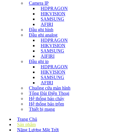
Camera IP
HDPRAGON
HIKVISION
SAMSUNG
AFIRI
Đầu ghi hình
Đầu ghi analog
HDPRAGON
HIKVISION
SAMSUNG
AIFIRI
Đầu ghi ip
HDPRAGON
HIKVISION
SAMSUNG
AFIRI
Chuông cửa màn hình
Tổng Đài Điện Thoại
Hệ thống báo cháy
Hệ thống báo trộm
Thiết bị mạng
Trang Chủ
Sản phẩm
Năng Lượng Mặt Trời