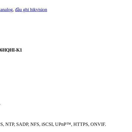
 analog
,
đầu ghi hikvision
216HQHI-K1
.
DDNS, NTP, SADP, NFS, iSCSI, UPnP™, HTTPS, ONVIF.