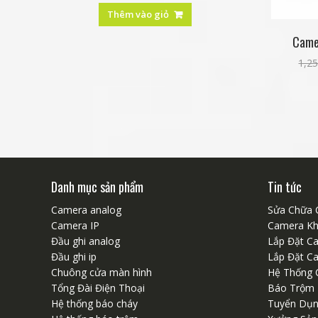
Thêm vào giỏ
Camer
1,2
Danh mục sản phẩm
Tin tức
Camera analog
Sửa Chữa 
Camera IP
Camera Kh
Đầu ghi analog
Lắp Đặt C
Đầu ghi ip
Lắp Đặt C
Chuông cửa màn hình
Hệ Thống 
Tổng Đài Điện Thoại
Báo Trộm
Hệ thống báo cháy
Tuyển Dụ