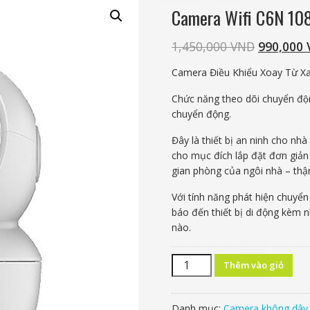
Camera Wifi C6N 108
1,450,000
VND
990,000
Camera Điều Khiểu Xoay Từ Xa
Chức năng theo dõi chuyển đô
chuyển động.
Đây là thiết bị an ninh cho nh
cho mục đích lắp đặt đơn giản
gian phòng của ngôi nhà – thậm
Với tính năng phát hiện chuyển
báo đến thiết bị di động kèm 
nào.
Số
Thêm vào giỏ
lượng
Danh mục:
Camera không dây