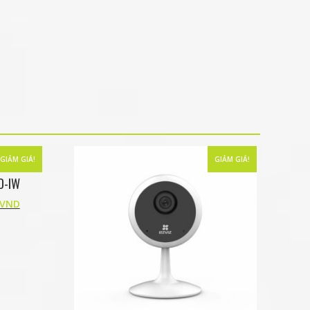
GIẢM GIÁ!
GIẢM GIÁ!
D-IW
VND