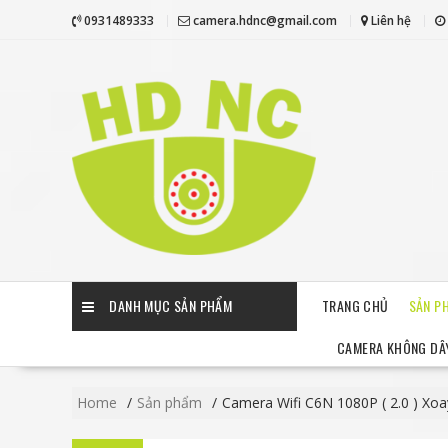
Skip
0931489333
camera.hdnc@gmail.com
Liên hệ
to
content
DANH MỤC SẢN PHẨM
TRANG CHỦ
SẢN P
CAMERA KHÔNG DÂY
Home
Sản phẩm
Camera Wifi C6N 1080P ( 2.0 ) Xoa