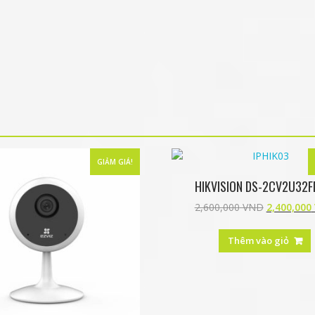
GIẢM GIÁ!
HIKVISION DS-2CV2U32F
2,600,000
VND
2,400,000
Thêm vào giỏ