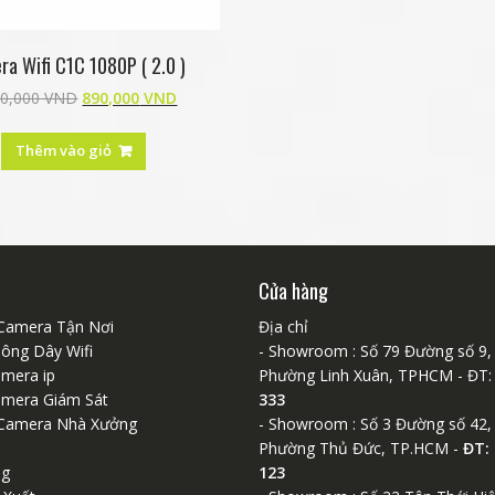
a Wifi C1C 1080P ( 2.0 )
50,000
VND
890,000
VND
Thêm vào giỏ
Cửa hàng
Camera Tận Nơi
Địa chỉ
ông Dây Wifi
- Showroom : Số 79 Đường số 9,
amera ip
Phường Linh Xuân, TPHCM - ĐT
amera Giám Sát
333
Camera Nhà Xưởng
- Showroom : Số 3 Đường số 42,
Phường Thủ Đức, TP.HCM -
ĐT:
ng
123