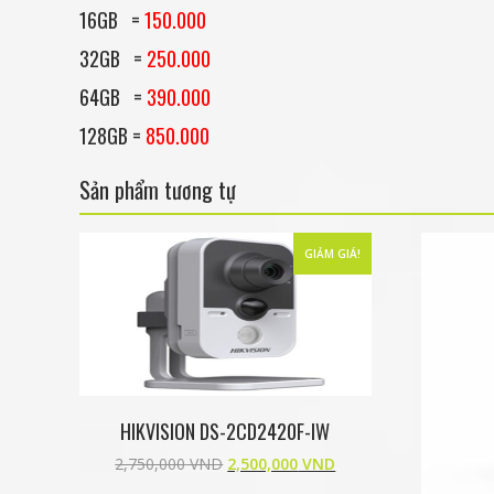
16GB =
150.000
32GB =
250.000
64GB =
390.000
128GB =
850.000
Sản phẩm tương tự
GIẢM GIÁ!
HIKVISION DS-2CD2420F-IW
2,750,000
VND
2,500,000
VND