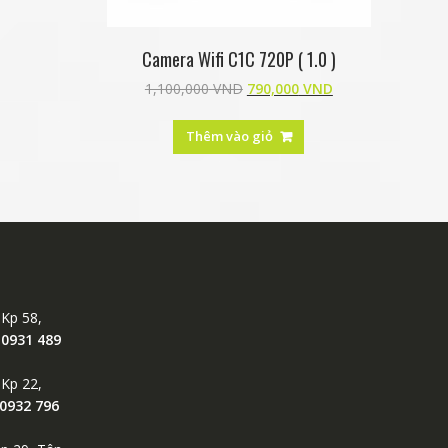
Camera Wifi C1C 720P ( 1.0 )
1,100,000
VND
790,000
VND
Thêm vào giỏ
 Kp 58,
:
0931 489
 Kp 22,
 0932 796