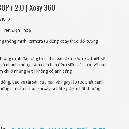
0P ( 2.0 ) Xoay 360
VND
 Trên Điện Thoại
̣ng thông minh, camera tự động xoay theo đối tượng
à thông minh đáp ứng tầm nhìn ban đêm sắc nét. Thiết kế
 và nhanh chóng, tầm nhìn ban đêm siêu việt, bảo vệ mọi
 chí ở những vị trí không có ánh sáng.
 động, bảo vệ tài sản của bạn và ngay lập tức phát cảnh
những hình ảnh chụp khi xảy ra bất kỳ điểm bất thường
Tag:
camera không dây
,
camera không dây wifi
,
camera